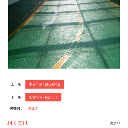
上一条 ：
友好五菱4S店地坪漆
下一条 ：
复古地坪 怀旧风 ！
关键词：
止滑坡道
相关资讯
更多>>