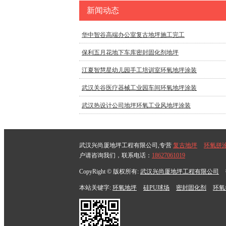
新闻动态
华中智谷高端办公室复古地坪施工完工
保利五月花地下车库密封固化剂地坪
江夏智慧星幼儿园手工培训室环氧地坪涂装
武汉关谷医疗器械工业园车间环氧地坪涂装
武汉热设计公司地坪环氧工业风地坪涂装
武汉兴尚厦地坪工程有限公司,专营
复古地坪
环氧拼
户请咨询我们，联系电话：
18627061019
CopyRight © 版权所有:
武汉兴尚厦地坪工程有限公司
本站关键字:
环氧地坪
硅PU球场
密封固化剂
环氧