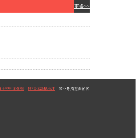
更多>>
凝土密封固化剂
硅PU运动场地坪
等业务,有意向的客