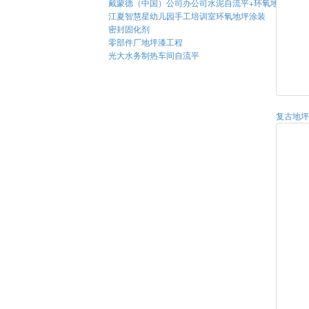
戴蒙德（中国）公司办公司水泥自流平+环氧地坪施工
江夏智慧星幼儿园手工培训室环氧地坪涂装
密封固化剂
零部件厂地坪漆工程
光大水务制热车间自流平
复古地坪