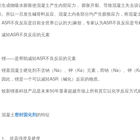
应生成物吸水膨胀使混凝土产生内部应力， 膨胀开裂、导致混凝土失去设
布。所以一旦发生碱骨料反应、混凝土内各部分均产生膨胀应力，将混凝
。ASR不良反应是目前全世界公认的大|麻烦，专家认为ASR不良反应是
减轻ASR不良反应的元素
锂——是帮助减轻ASR不良反应的元素
锂基混凝土硬化剂不含钠（Na）、钾（Ka）元素，而钠（Na）、钾（
。因此，锂是一个可以减轻ASR（碱化）反应的物质。
较新锂基科技产品是未来50年显著超越市场上所有其它以化学反应方式
混凝土
密封固化剂
的特征
1、 提高强度及硬度