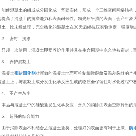
能使混凝土的组成成分固化成一坚硬实体，形成一个三维空间网络结构
地提高了混凝土的抗磨能力和表面耐候性。粉光后平滑的表面，会产生象
凝土，比未经处理，完全熟化的混凝土在30天后经抗压实验测定，强度增
2、 密封、抗渗
只须一次使用，混凝土即受养护作用并且在生命周期中永久地被密封，
3、 养护混凝土
混凝土
密封固化剂
对新做的混凝土地面可抑制细微裂纹及温差裂缝的产
混凝土上，与混凝土成分发生化学反应生成的物质会保留住对水化过程中
4、 不产生灰尘
本品与混凝土中的硅酸盐发生化学反应，永久的消除由表面空隙释出的
5、 超强的结合能力
由于消除表面不利结合之混凝土盐类，处理好的表面更有利于上漆、
防