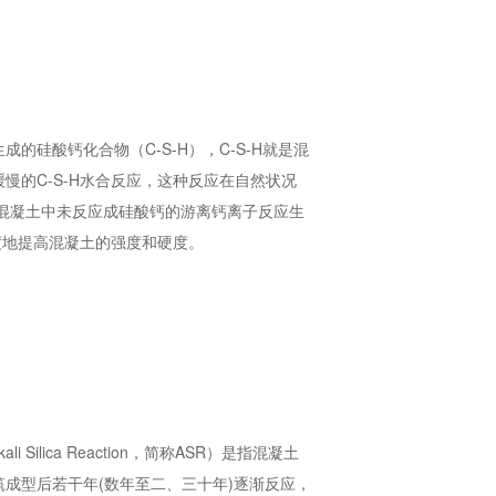
硅酸钙化合物（C-S-H），C-S-H就是混
的C-S-H水合反应，这种反应在自然状况
混凝土中未反应成硅酸钙的游离钙离子反应生
度地提高混凝土的强度和硬度。
li Silica Reaction，简称ASR）是指混凝土
成型后若干年(数年至二、三十年)逐渐反应，