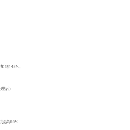
加到148%。
处理后）
提高95%