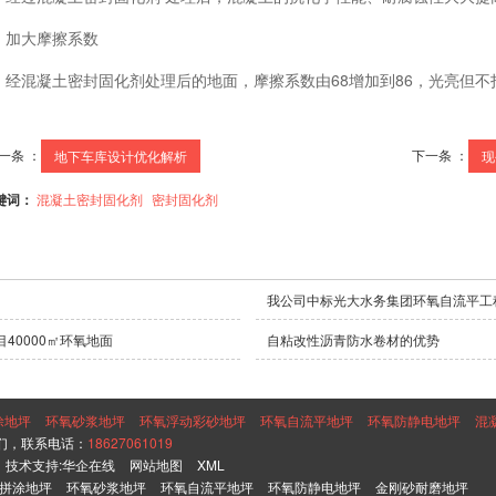
加大摩擦系数
经混凝土密封固化剂处理后的地面，摩擦系数由68增加到86，光亮但不
一条 ：
下一条 ：
地下车库设计优化解析
现
键词：
混凝土密封固化剂
密封固化剂
我公司中标光大水务集团环氧自流平工
40000㎡环氧地面
自粘改性沥青防水卷材的优势
涂地坪
环氧砂浆地坪
环氧浮动彩砂地坪
环氧自流平地坪
环氧防静电地坪
混
们，联系电话：
18627061019
技术支持:
华企在线
网站地图
XML
拼涂地坪
环氧砂浆地坪
环氧自流平地坪
环氧防静电地坪
金刚砂耐磨地坪