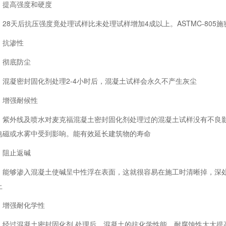
提高强度和硬度
28天后抗压强度竟处理试样比未处理试样增加4成以上。ASTMC-805
抗渗性
彻底防尘
混凝密封固化剂处理2-4小时后，混凝土试样会永久不产生灰尘
增强耐候性
紫外线及喷水对麦克福混凝土密封固化剂处理过的混凝土试样没有不良
电磁或水雾中受到影响。能有效延长建筑物的寿命
阻止返碱
能够渗入混凝土使碱呈中性浮在表面，这就很容易在施工时清晰掉，深
止
增强耐化学性
经过混凝土密封固化剂 处理后，混凝土的抗化学性能、耐腐蚀性大大提