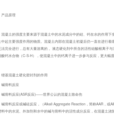
产品原理
混凝土的强度主要来源于混凝土中的水泥成分中的硅、钙在水的作用下生成的
土中起主要强度作用的物质。混凝土内部在混凝土初凝后仍一直在进行着缓慢
无法完全进行，总有大量游离的 。液态硬化剂中所含的活性硅酸根离子与
硅酸钙水合物（C-S-H），使混凝土中的钙离子进一步参与反应，更大幅
锂基混凝土硬化密封剂的作用
碱骨料反应
碱骨料反应(ASR反应)——世界公认的混凝土致命伤
碱骨料反应或碱硅反应，（Alkali Aggregate Reaction，简称AAR，或Alka
材料中的水泥、外加剂和水中的碱与骨料中的活性成分反应，在混凝土浇筑