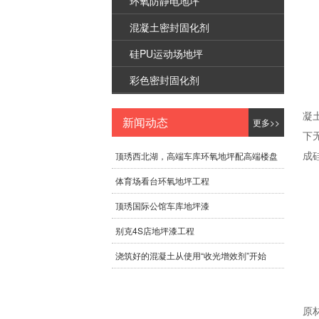
环氧防静电地坪
混凝土密封固化剂
硅PU运动场地坪
彩色密封固化剂
凝
新闻动态
更多>>
下
成
顶琇西北湖，高端车库环氧地坪配高端楼盘
体育场看台环氧地坪工程
顶琇国际公馆车库地坪漆
别克4S店地坪漆工程
浇筑好的混凝土从使用“收光增效剂”开始
原