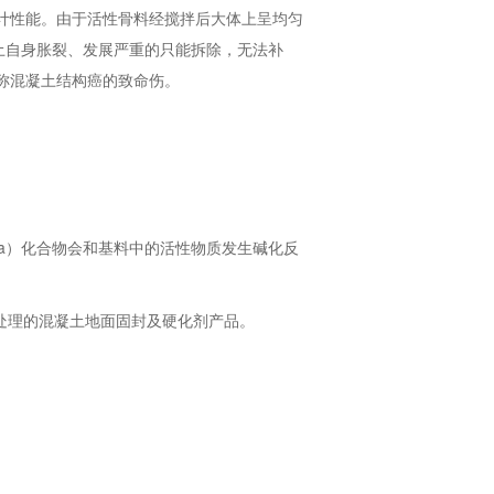
计性能。由于活性骨料经搅拌后大体上呈均匀
土自身胀裂、发展严重的只能拆除，无法补
号称混凝土结构癌的致命伤。
Ka）化合物会和基料中的活性物质发生碱化反
处理的混凝土地面固封及硬化剂产品。