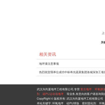
上
关
相关资讯
地坪漆注意事项
热烈祝贺我单位成功中标寿光蔬菜集团洛城深加工项目
武汉兴尚厦地坪工程有限公司,专营
复古地坪
环氧拼
剂
硅PU运动场地坪
等业务,有意向的客户请咨询我
CopyRight © 版权所有:
武汉兴尚厦地坪工程有限公司
本站关键字:
环氧地坪
硅PU球场
密封固化剂
环氧